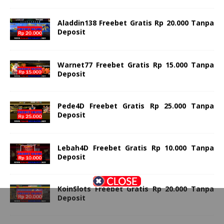
Aladdin138 Freebet Gratis Rp 20.000 Tanpa
Deposit
Warnet77 Freebet Gratis Rp 15.000 Tanpa
Deposit
Pede4D Freebet Gratis Rp 25.000 Tanpa
Deposit
Lebah4D Freebet Gratis Rp 10.000 Tanpa
Deposit
KoinSlots Freebet Gratis Rp 20.000 Tanpa
Deposit