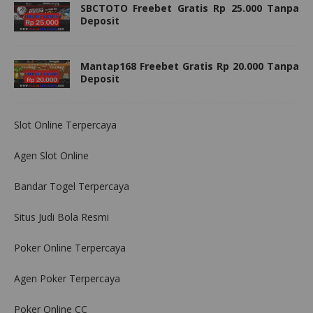
SBCTOTO Freebet Gratis Rp 25.000 Tanpa
Deposit
Mantap168 Freebet Gratis Rp 20.000 Tanpa
Deposit
Slot Online Terpercaya
Agen Slot Online
Bandar Togel Terpercaya
Situs Judi Bola Resmi
Poker Online Terpercaya
Agen Poker Terpercaya
Poker Online CC