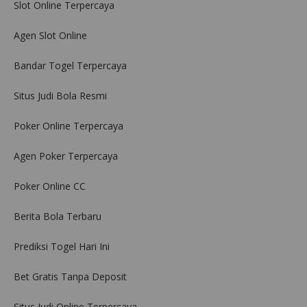
Slot Online Terpercaya
Agen Slot Online
Bandar Togel Terpercaya
Situs Judi Bola Resmi
Poker Online Terpercaya
Agen Poker Terpercaya
Poker Online CC
Berita Bola Terbaru
Prediksi Togel Hari Ini
Bet Gratis Tanpa Deposit
Situs Judi Online Terpercaya