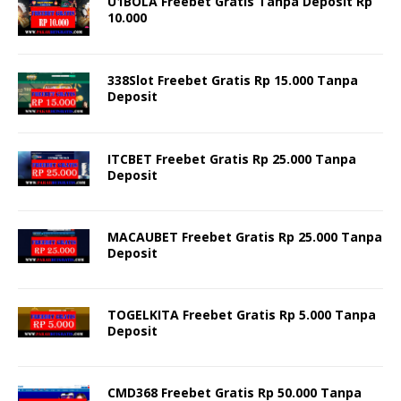
U1BOLA Freebet Gratis Tanpa Deposit Rp
10.000
338Slot Freebet Gratis Rp 15.000 Tanpa
Deposit
ITCBET Freebet Gratis Rp 25.000 Tanpa
Deposit
MACAUBET Freebet Gratis Rp 25.000 Tanpa
Deposit
TOGELKITA Freebet Gratis Rp 5.000 Tanpa
Deposit
CMD368 Freebet Gratis Rp 50.000 Tanpa