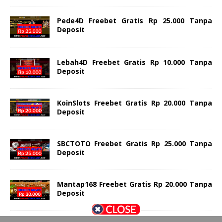
Pede4D Freebet Gratis Rp 25.000 Tanpa
Deposit
Lebah4D Freebet Gratis Rp 10.000 Tanpa
Deposit
KoinSlots Freebet Gratis Rp 20.000 Tanpa
Deposit
SBCTOTO Freebet Gratis Rp 25.000 Tanpa
Deposit
Mantap168 Freebet Gratis Rp 20.000 Tanpa
Deposit