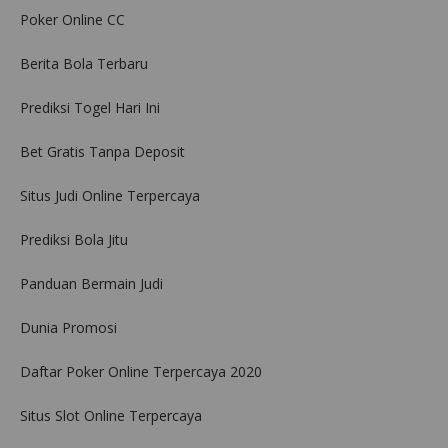
Poker Online CC
Berita Bola Terbaru
Prediksi Togel Hari Ini
Bet Gratis Tanpa Deposit
Situs Judi Online Terpercaya
Prediksi Bola Jitu
Panduan Bermain Judi
Dunia Promosi
Daftar Poker Online Terpercaya 2020
Situs Slot Online Terpercaya