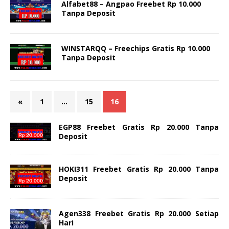
Alfabet88 – Angpao Freebet Rp 10.000
Tanpa Deposit
WINSTARQQ – Freechips Gratis Rp 10.000
Tanpa Deposit
«
1
…
15
16
EGP88 Freebet Gratis Rp 20.000 Tanpa
Deposit
HOKI311 Freebet Gratis Rp 20.000 Tanpa
Deposit
Agen338 Freebet Gratis Rp 20.000 Setiap
Hari