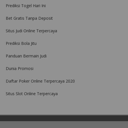
Bet Gratis Tanpa Deposit
Situs Judi Online Terpercaya
Prediksi Bola Jitu
Panduan Bermain Judi
Dunia Promosi
Daftar Poker Online Terpercaya 2020
Situs Slot Online Terpercaya