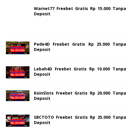
Warnet77 Freebet Gratis Rp 15.000 Tanpa
Deposit
Pede4D Freebet Gratis Rp 25.000 Tanpa
Deposit
Lebah4D Freebet Gratis Rp 10.000 Tanpa
Deposit
KoinSlots Freebet Gratis Rp 20.000 Tanpa
Deposit
SBCTOTO Freebet Gratis Rp 25.000 Tanpa
Deposit
Mantap168 Freebet Gratis Rp 20.000 Tanpa