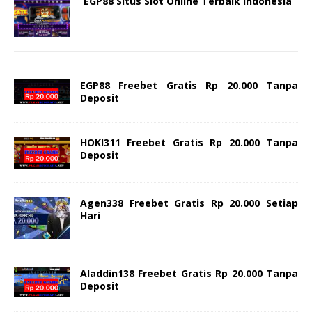
EGP88 Situs Slot Online Terbaik Indonesia
EGP88 Freebet Gratis Rp 20.000 Tanpa
Deposit
HOKI311 Freebet Gratis Rp 20.000 Tanpa
Deposit
Agen338 Freebet Gratis Rp 20.000 Setiap
Hari
Aladdin138 Freebet Gratis Rp 20.000 Tanpa
Deposit