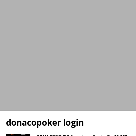
donacopoker login