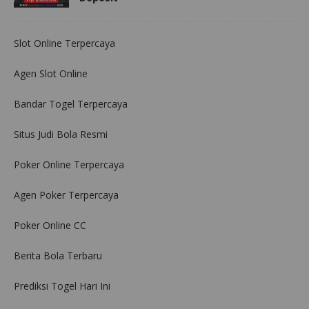
Slot Online Terpercaya
Agen Slot Online
Bandar Togel Terpercaya
Situs Judi Bola Resmi
Poker Online Terpercaya
Agen Poker Terpercaya
Poker Online CC
Berita Bola Terbaru
Prediksi Togel Hari Ini