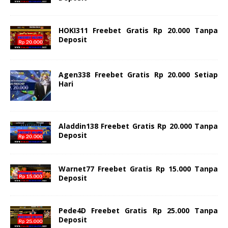
HOKI311 Freebet Gratis Rp 20.000 Tanpa
Deposit
Agen338 Freebet Gratis Rp 20.000 Setiap
Hari
Aladdin138 Freebet Gratis Rp 20.000 Tanpa
Deposit
Warnet77 Freebet Gratis Rp 15.000 Tanpa
Deposit
Pede4D Freebet Gratis Rp 25.000 Tanpa
Deposit