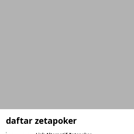
daftar zetapoker