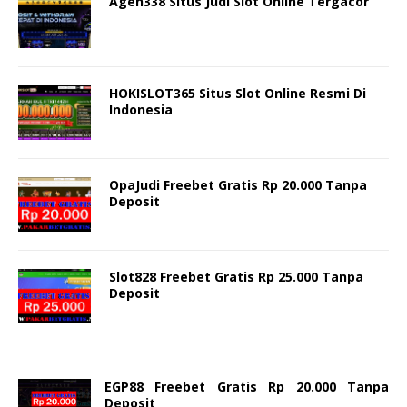
Agen338 Situs Judi Slot Online Tergacor
HOKISLOT365 Situs Slot Online Resmi Di
Indonesia
OpaJudi Freebet Gratis Rp 20.000 Tanpa
Deposit
Slot828 Freebet Gratis Rp 25.000 Tanpa
Deposit
EGP88 Freebet Gratis Rp 20.000 Tanpa
Deposit