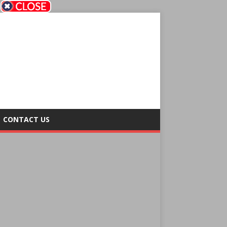
CONTACT US