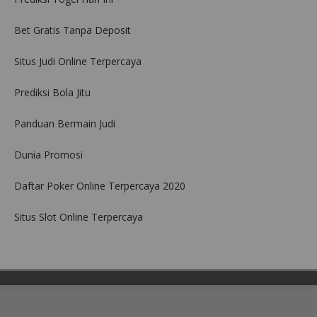
Bet Gratis Tanpa Deposit
Situs Judi Online Terpercaya
Prediksi Bola Jitu
Panduan Bermain Judi
Dunia Promosi
Daftar Poker Online Terpercaya 2020
Situs Slot Online Terpercaya