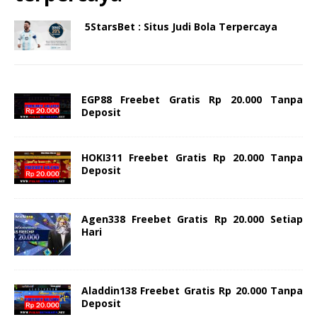
5StarsBet : Situs Judi Bola Terpercaya
EGP88 Freebet Gratis Rp 20.000 Tanpa
Deposit
HOKI311 Freebet Gratis Rp 20.000 Tanpa
Deposit
Agen338 Freebet Gratis Rp 20.000 Setiap
Hari
Aladdin138 Freebet Gratis Rp 20.000 Tanpa
Deposit