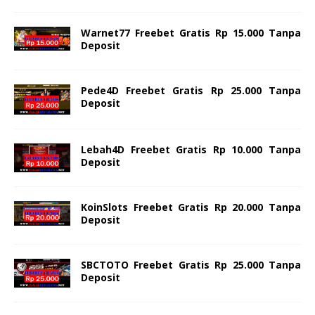
Warnet77 Freebet Gratis Rp 15.000 Tanpa
Deposit
Pede4D Freebet Gratis Rp 25.000 Tanpa
Deposit
Lebah4D Freebet Gratis Rp 10.000 Tanpa
Deposit
KoinSlots Freebet Gratis Rp 20.000 Tanpa
Deposit
SBCTOTO Freebet Gratis Rp 25.000 Tanpa
Deposit