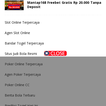
Mantap168 Freebet Gratis Rp 20.000 Tanpa
Deposit
Slot Online Terpercaya
Agen Slot Online
Bandar Togel Terpercaya
Situs Judi Bola Resmi
Poker Online Terpercaya
Agen Poker Terpercaya
Poker Online CC
Berita Bola Terbaru
Prediksi Togel Hari Ini