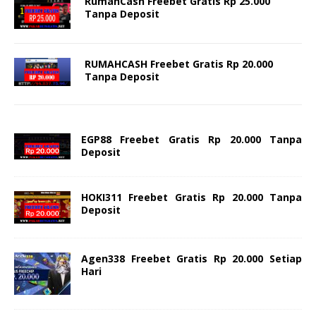
RumahCash Freebet Gratis Rp 25.000
Tanpa Deposit
RUMAHCASH Freebet Gratis Rp 20.000
Tanpa Deposit
EGP88 Freebet Gratis Rp 20.000 Tanpa
Deposit
HOKI311 Freebet Gratis Rp 20.000 Tanpa
Deposit
Agen338 Freebet Gratis Rp 20.000 Setiap
Hari