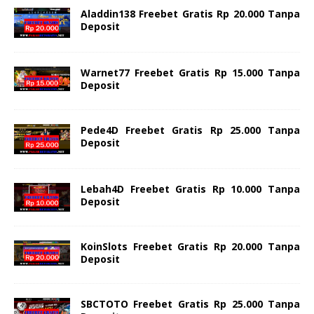
Aladdin138 Freebet Gratis Rp 20.000 Tanpa
Deposit
Warnet77 Freebet Gratis Rp 15.000 Tanpa
Deposit
Pede4D Freebet Gratis Rp 25.000 Tanpa
Deposit
Lebah4D Freebet Gratis Rp 10.000 Tanpa
Deposit
KoinSlots Freebet Gratis Rp 20.000 Tanpa
Deposit
SBCTOTO Freebet Gratis Rp 25.000 Tanpa