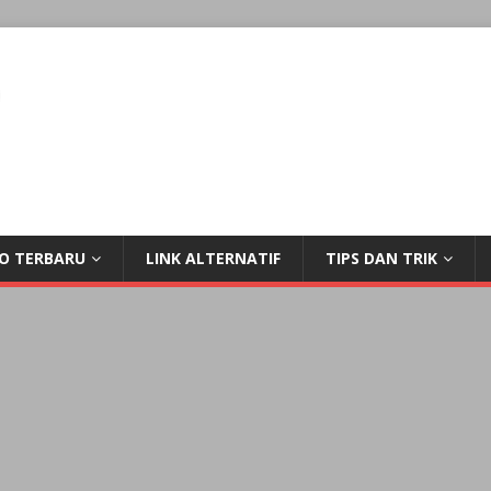
O TERBARU
LINK ALTERNATIF
TIPS DAN TRIK