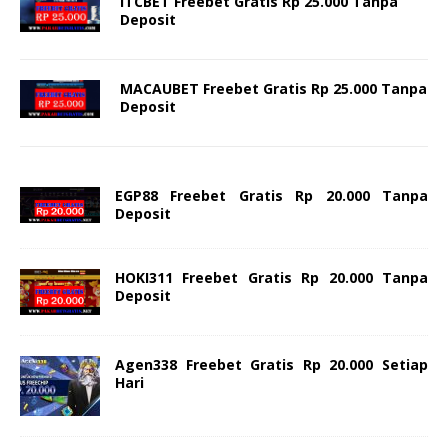
ITCBET Freebet Gratis Rp 25.000 Tanpa
Deposit
MACAUBET Freebet Gratis Rp 25.000 Tanpa
Deposit
EGP88 Freebet Gratis Rp 20.000 Tanpa
Deposit
HOKI311 Freebet Gratis Rp 20.000 Tanpa
Deposit
Agen338 Freebet Gratis Rp 20.000 Setiap
Hari