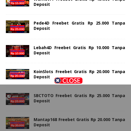
Deposit
Pede4D Freebet Gratis Rp 25.000 Tanpa
Deposit
Lebah4D Freebet Gratis Rp 10.000 Tanpa
Deposit
KoinSlots Freebet Gratis Rp 20.000 Tanpa
Deposit
SBCTOTO Freebet Gratis Rp 25.000 Tanpa
Deposit
Mantap168 Freebet Gratis Rp 20.000 Tanpa
Deposit