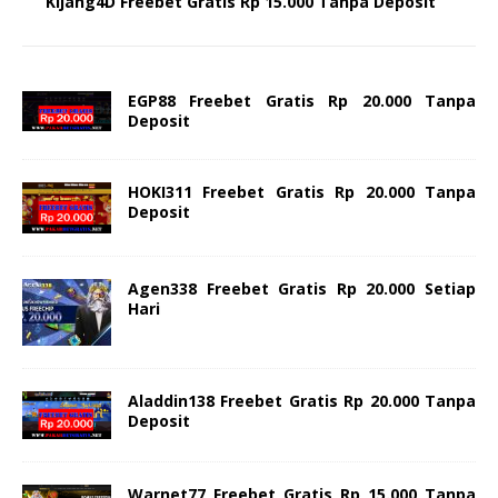
Kijang4D Freebet Gratis Rp 15.000 Tanpa Deposit
EGP88 Freebet Gratis Rp 20.000 Tanpa
Deposit
HOKI311 Freebet Gratis Rp 20.000 Tanpa
Deposit
Agen338 Freebet Gratis Rp 20.000 Setiap
Hari
Aladdin138 Freebet Gratis Rp 20.000 Tanpa
Deposit
Warnet77 Freebet Gratis Rp 15.000 Tanpa