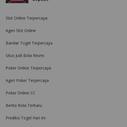
Slot Online Terpercaya
Agen Slot Online
Bandar Togel Terpercaya
Situs Judi Bola Resmi
Poker Online Terpercaya
Agen Poker Terpercaya
Poker Online CC
Berita Bola Terbaru
Prediksi Togel Hari Ini