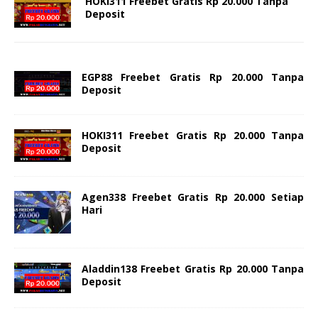
HOKI311 Freebet Gratis Rp 20.000 Tanpa
Deposit
EGP88 Freebet Gratis Rp 20.000 Tanpa
Deposit
HOKI311 Freebet Gratis Rp 20.000 Tanpa
Deposit
Agen338 Freebet Gratis Rp 20.000 Setiap
Hari
Aladdin138 Freebet Gratis Rp 20.000 Tanpa
Deposit