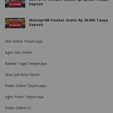
Deposit
Mantap168 Freebet Gratis Rp 20.000 Tanpa
Deposit
Slot Online Terpercaya
Agen Slot Online
Bandar Togel Terpercaya
Situs Judi Bola Resmi
Poker Online Terpercaya
Agen Poker Terpercaya
Poker Online CC