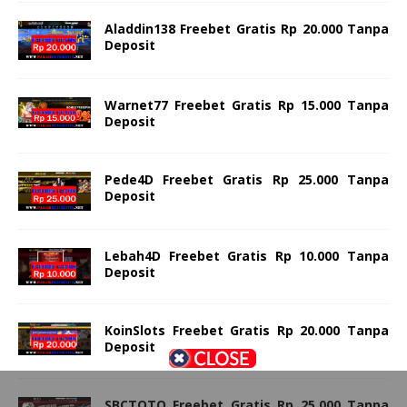
Aladdin138 Freebet Gratis Rp 20.000 Tanpa
Deposit
Warnet77 Freebet Gratis Rp 15.000 Tanpa
Deposit
Pede4D Freebet Gratis Rp 25.000 Tanpa
Deposit
Lebah4D Freebet Gratis Rp 10.000 Tanpa
Deposit
KoinSlots Freebet Gratis Rp 20.000 Tanpa
Deposit
SBCTOTO Freebet Gratis Rp 25.000 Tanpa