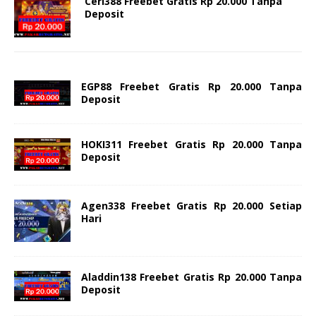
Ceri388 Freebet Gratis Rp 20.000 Tanpa
Deposit
EGP88 Freebet Gratis Rp 20.000 Tanpa
Deposit
HOKI311 Freebet Gratis Rp 20.000 Tanpa
Deposit
Agen338 Freebet Gratis Rp 20.000 Setiap
Hari
Aladdin138 Freebet Gratis Rp 20.000 Tanpa
Deposit