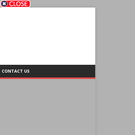
CONTACT US