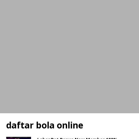
daftar bola online