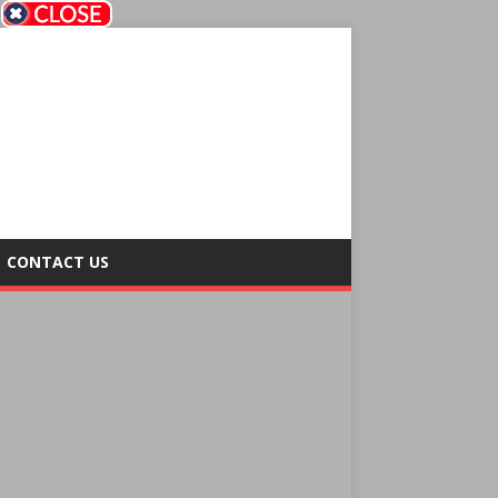
CONTACT US