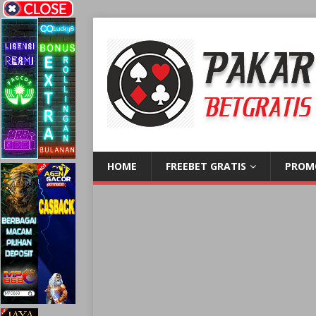
HOME
FREEBET GRATIS
PROM