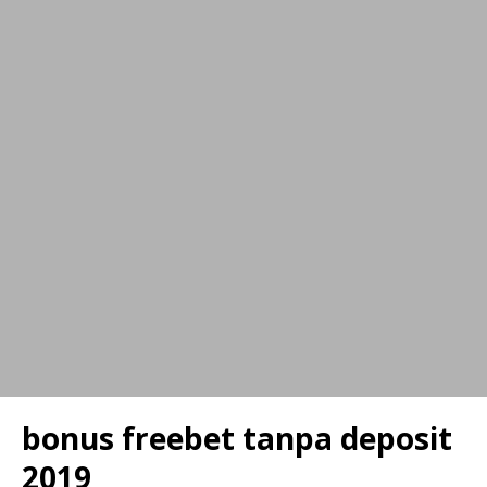
bonus freebet tanpa deposit
2019