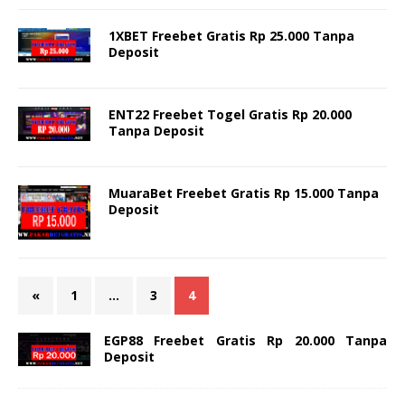
1XBET Freebet Gratis Rp 25.000 Tanpa
Deposit
ENT22 Freebet Togel Gratis Rp 20.000
Tanpa Deposit
MuaraBet Freebet Gratis Rp 15.000 Tanpa
Deposit
«
1
…
3
4
EGP88 Freebet Gratis Rp 20.000 Tanpa
Deposit