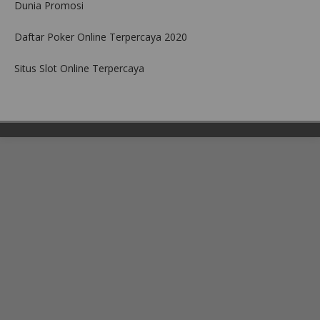
Dunia Promosi
Daftar Poker Online Terpercaya 2020
Situs Slot Online Terpercaya