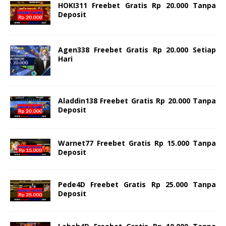
HOKI311 Freebet Gratis Rp 20.000 Tanpa
Deposit
Agen338 Freebet Gratis Rp 20.000 Setiap
Hari
Aladdin138 Freebet Gratis Rp 20.000 Tanpa
Deposit
Warnet77 Freebet Gratis Rp 15.000 Tanpa
Deposit
Pede4D Freebet Gratis Rp 25.000 Tanpa
Deposit