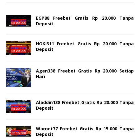
EGP88 Freebet Gratis Rp 20.000 Tanpa
Deposit
HOKI311 Freebet Gratis Rp 20.000 Tanpa
Deposit
Agen338 Freebet Gratis Rp 20.000 Setiap
Hari
Aladdin138 Freebet Gratis Rp 20.000 Tanpa
Deposit
Warnet77 Freebet Gratis Rp 15.000 Tanpa
Deposit