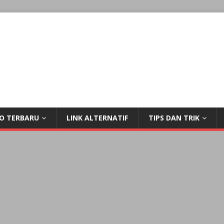
O TERBARU
LINK ALTERNATIF
TIPS DAN TRIK