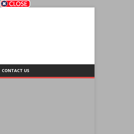
CONTACT US