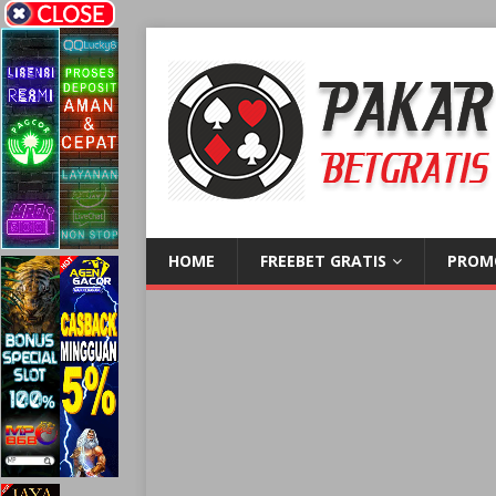
HOME
FREEBET GRATIS
PROM