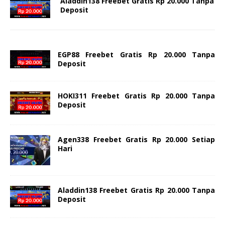
Aladdin138 Freebet Gratis Rp 20.000 Tanpa
Deposit
EGP88 Freebet Gratis Rp 20.000 Tanpa
Deposit
HOKI311 Freebet Gratis Rp 20.000 Tanpa
Deposit
Agen338 Freebet Gratis Rp 20.000 Setiap
Hari
Aladdin138 Freebet Gratis Rp 20.000 Tanpa
Deposit