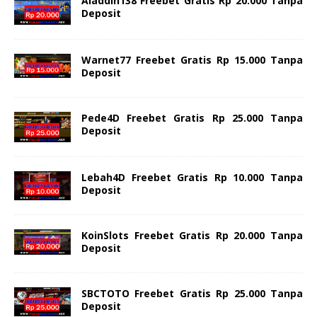
Aladdin138 Freebet Gratis Rp 20.000 Tanpa
Deposit
Warnet77 Freebet Gratis Rp 15.000 Tanpa
Deposit
Pede4D Freebet Gratis Rp 25.000 Tanpa
Deposit
Lebah4D Freebet Gratis Rp 10.000 Tanpa
Deposit
KoinSlots Freebet Gratis Rp 20.000 Tanpa
Deposit
SBCTOTO Freebet Gratis Rp 25.000 Tanpa
Deposit