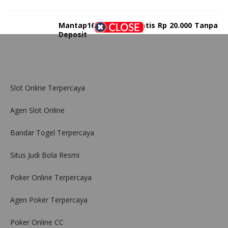
Mantap168 Freebet Gratis Rp 20.000 Tanpa
Deposit
Slot Online Terpercaya
Agen Slot Online
Bandar Togel Terpercaya
Situs Judi Bola Resmi
Poker Online Terpercaya
Agen Poker Terpercaya