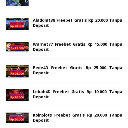
Aladdin138 Freebet Gratis Rp 20.000 Tanpa
Deposit
Warnet77 Freebet Gratis Rp 15.000 Tanpa
Deposit
Pede4D Freebet Gratis Rp 25.000 Tanpa
Deposit
Lebah4D Freebet Gratis Rp 10.000 Tanpa
Deposit
KoinSlots Freebet Gratis Rp 20.000 Tanpa
Deposit