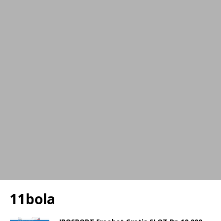
11bola