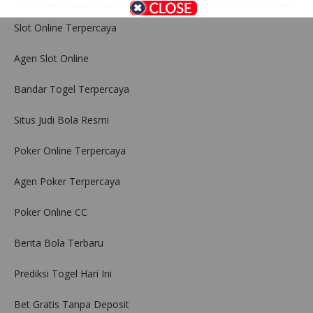
Agen Slot Online
Bandar Togel Terpercaya
Situs Judi Bola Resmi
Poker Online Terpercaya
Agen Poker Terpercaya
Poker Online CC
Berita Bola Terbaru
Prediksi Togel Hari Ini
Bet Gratis Tanpa Deposit
Situs Judi Online Terpercaya
Prediksi Bola Jitu