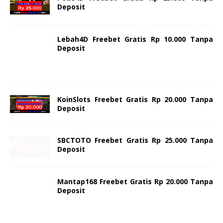
Deposit
Lebah4D Freebet Gratis Rp 10.000 Tanpa
Deposit
KoinSlots Freebet Gratis Rp 20.000 Tanpa
Deposit
SBCTOTO Freebet Gratis Rp 25.000 Tanpa
Deposit
Mantap168 Freebet Gratis Rp 20.000 Tanpa
Deposit
Slot Online Terpercaya