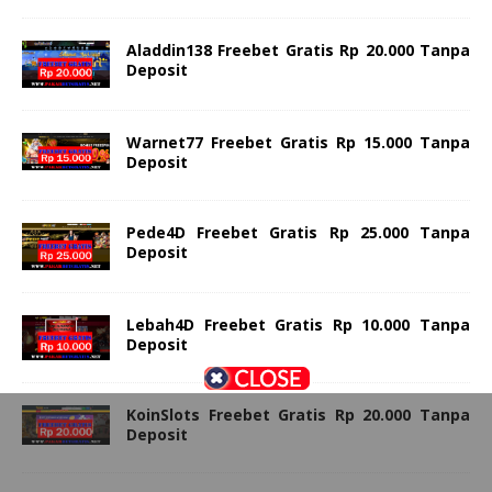
Aladdin138 Freebet Gratis Rp 20.000 Tanpa
Deposit
Warnet77 Freebet Gratis Rp 15.000 Tanpa
Deposit
Pede4D Freebet Gratis Rp 25.000 Tanpa
Deposit
Lebah4D Freebet Gratis Rp 10.000 Tanpa
Deposit
KoinSlots Freebet Gratis Rp 20.000 Tanpa
Deposit