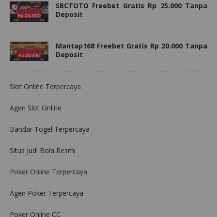
SBCTOTO Freebet Gratis Rp 25.000 Tanpa
Deposit
Mantap168 Freebet Gratis Rp 20.000 Tanpa
Deposit
Slot Online Terpercaya
Agen Slot Online
Bandar Togel Terpercaya
Situs Judi Bola Resmi
Poker Online Terpercaya
Agen Poker Terpercaya
Poker Online CC