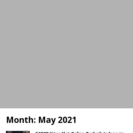
Month:
May 2021